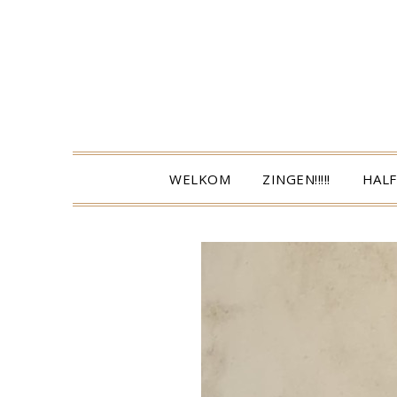
Ga
naar
de
inhoud
WELKOM
ZINGEN!!!!!
HALF