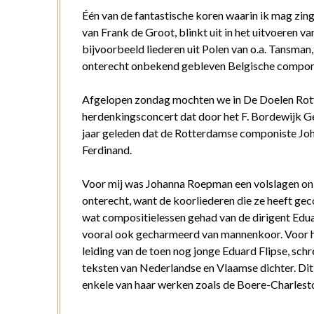
Één van de fantastische koren waarin ik mag zin
van Frank de Groot, blinkt uit in het uitvoeren v
bijvoorbeeld liederen uit Polen van o.a. Tansm
onterecht onbekend gebleven Belgische compon
Afgelopen zondag mochten we in De Doelen Rot
herdenkingsconcert dat door het F. Bordewijk G
jaar geleden dat de Rotterdamse componiste Jo
Ferdinand.
Voor mij was Johanna Roepman een volslagen o
onterecht, want de koorliederen die ze heeft gec
wat compositielessen gehad van de dirigent Edua
vooral ook gecharmeerd van mannenkoor. Voor 
leiding van de toen nog jonge Eduard Flipse, sc
teksten van Nederlandse en Vlaamse dichter. Di
enkele van haar werken zoals de Boere-Charlesto