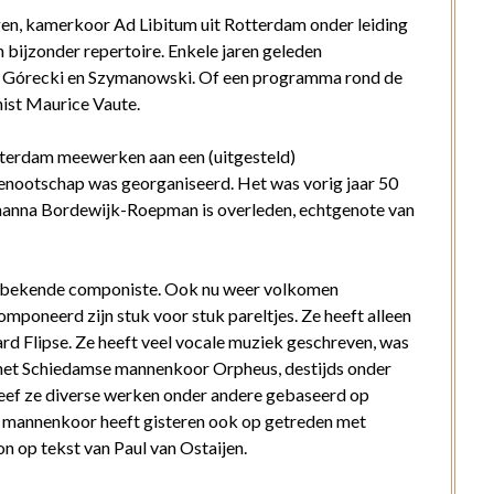
gen, kamerkoor Ad Libitum uit Rotterdam onder leiding
an bijzonder repertoire. Enkele jaren geleden
an, Górecki en Szymanowski. Of een programma rond de
ist Maurice Vaute.
terdam meewerken aan een (uitgesteld)
enootschap was georganiseerd. Het was vorig jaar 50
hanna Bordewijk-Roepman is overleden, echtgenote van
nbekende componiste. Ook nu weer volkomen
omponeerd zijn stuk voor stuk pareltjes. Ze heeft alleen
rd Flipse. Ze heeft veel vocale muziek geschreven, was
het Schiedamse mannenkoor Orpheus, destijds onder
hreef ze diverse werken onder andere gebaseerd op
t mannenkoor heeft gisteren ook op getreden met
n op tekst van Paul van Ostaijen.