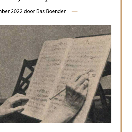
mber 2022
door
Bas Boender