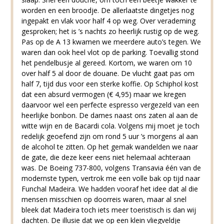
worden en een broodje. De allerlaatste dingetjes nog
ingepakt en vlak voor half 4 op weg. Over verademing
gesproken; het is ’s nachts zo heerlijk rustig op de weg.
Pas op de A 13 kwamen we meerdere auto’s tegen. We
waren dan ook heel vlot op de parking. Toevallig stond
het pendelbusje al gereed. Kortom, we waren om 10
over half 5 al door de douane. De vlucht gaat pas om
half 7, tijd dus voor een sterke koffie. Op Schiphol kost
dat een absurd vermogen (€ 4,95) maar we kregen
daarvoor wel een perfecte espresso vergezeld van een
heerlijke bonbon. De dames naast ons zaten al aan de
witte wijn en de Bacardi cola. Volgens mij moet je toch
redelijk geoefend zijn om rond 5 uur ’s morgens al aan
de alcohol te zitten. Op het gemak wandelden we naar
de gate, die deze keer eens niet helemaal achteraan
was. De Boeing 737-800, volgens Transavia één van de
modernste typen, vertrok me een volle bak op tijd naar
Funchal Madeira. We hadden vooraf het idee dat al die
mensen misschien op doorreis waren, maar al snel
bleek dat Madeira toch iets meer toeristisch is dan wij
dachten. De illusie dat we op een klein vliegveldje