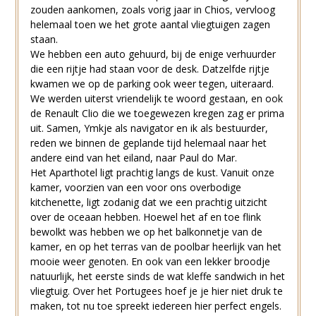
zouden aankomen, zoals vorig jaar in Chios, vervloog
helemaal toen we het grote aantal vliegtuigen zagen
staan.
We hebben een auto gehuurd, bij de enige verhuurder
die een rijtje had staan voor de desk. Datzelfde rijtje
kwamen we op de parking ook weer tegen, uiteraard.
We werden uiterst vriendelijk te woord gestaan, en ook
de Renault Clio die we toegewezen kregen zag er prima
uit. Samen, Ymkje als navigator en ik als bestuurder,
reden we binnen de geplande tijd helemaal naar het
andere eind van het eiland, naar Paul do Mar.
Het Aparthotel ligt prachtig langs de kust. Vanuit onze
kamer, voorzien van een voor ons overbodige
kitchenette, ligt zodanig dat we een prachtig uitzicht
over de oceaan hebben. Hoewel het af en toe flink
bewolkt was hebben we op het balkonnetje van de
kamer, en op het terras van de poolbar heerlijk van het
mooie weer genoten. En ook van een lekker broodje
natuurlijk, het eerste sinds de wat kleffe sandwich in het
vliegtuig. Over het Portugees hoef je je hier niet druk te
maken, tot nu toe spreekt iedereen hier perfect engels.