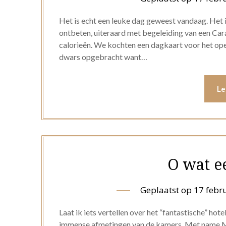
Het is echt een leuke dag geweest vandaag. Het 
ontbeten, uiteraard met begeleiding van een Cara
calorieën. We kochten een dagkaart voor het ope
dwars opgebracht want…
Le
O wat e
Geplaatst op
17 febr
Laat ik iets vertellen over het “fantastische” hote
immense afmetingen van de kamers. Met name Mel