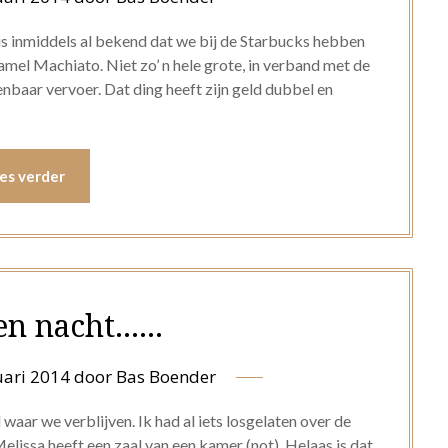
is inmiddels al bekend dat we bij de Starbucks hebben
mel Machiato. Niet zo’ n hele grote, in verband met de
nbaar vervoer. Dat ding heeft zijn geld dubbel en
es verder
en nacht……
uari 2014
door
Bas Boender
l waar we verblijven. Ik had al iets losgelaten over de
issa heeft een zaal van een kamer (not). Helaas is dat