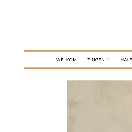
Ga
naar
de
inhoud
WELKOM
ZINGEN!!!!!
HALF