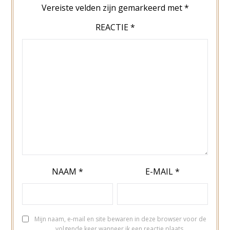
Vereiste velden zijn gemarkeerd met
*
REACTIE
*
NAAM
*
E-MAIL
*
Mijn naam, e-mail en site bewaren in deze browser voor de
volgende keer wanneer ik een reactie plaats.