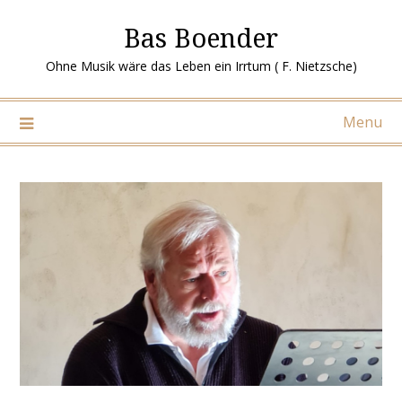
Ga
Bas Boender
naar
de
Ohne Musik wäre das Leben ein Irrtum ( F. Nietzsche)
inhoud
Menu