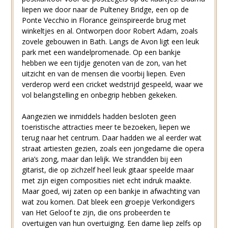
liepen we door naar de Pulteney Bridge, een op de
Ponte Vecchio in Florance geïnspireerde brug met
winkeltjes en al. Ontworpen door Robert Adam, zoals
zovele gebouwen in Bath. Langs de Avon ligt een leuk
park met een wandelpromenade. Op een bankje
hebben we een tijdje genoten van de zon, van het
uitzicht en van de mensen die voorbij liepen. Even
verderop werd een cricket wedstrijd gespeeld, waar we
vol belangstelling en onbegrip hebben gekeken.
Aangezien we inmiddels hadden besloten geen
toeristische attracties meer te bezoeken, liepen we
terug naar het centrum. Daar hadden we al eerder wat
straat artiesten gezien, zoals een jongedame die opera
aria’s zong, maar dan lelijk. We strandden bij een
gitarist, die op zichzelf heel leuk gitaar speelde maar
met zijn eigen composities niet echt indruk maakte.
Maar goed, wij zaten op een bankje in afwachting van
wat zou komen. Dat bleek een groepje Verkondigers
van Het Geloof te zijn, die ons probeerden te
overtuigen van hun overtuiging. Een dame liep zelfs op