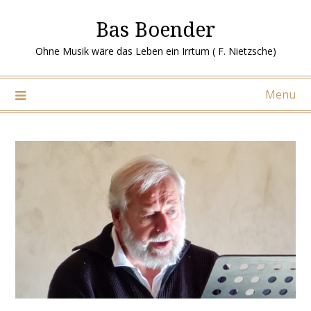
Ga
Bas Boender
naar
de
Ohne Musik wäre das Leben ein Irrtum ( F. Nietzsche)
inhoud
Menu