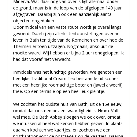
Minerva. Wat daar nog van over is ligt allemaal onder
de grond, maar is in de loop van de afgelopen 140 jaar
afgegraven. Daarbij zijn ook een aanzienlijk aantal
objecten opgedoken.
Door middel van een vaste route wordt je overal langs
gevoerd. Daarbij zijn allerlei tentoonstellingen over het
leven in Bath ten tijde van de Romeinen en over hoe de
Thermen er toen uitzagen. Nogmaals, absoluut de
moeite waard. Wij hebben er bijna 2 uur rondgelopen. Ik
had dat vooraf niet verwacht.
Inmiddels was het lunchtijd geworden. We genoten een
heerlijke Traditional Cream Tea bestaande uit scones
met een heerlijke roomachtige boter en (jawel alweer!!)
thee. Op een terrasje op een heel leuk pleintje.
We zochten het oudste huis van Bath, uit de 15e eeuw,
omdat dat ook een bezienswaardigheid is. Hmm. Valt
wel mee. De Bath Abbey sloegen we ook over, omdat
we intussen al heel wat kerken hebben gezien. In plaats
daarvan kochten we kaartjes, en zochten we een
postkantoor voor de postzegels op de kaartjes. Daarna