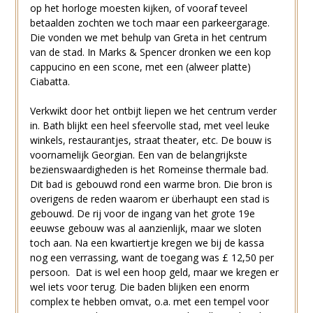
op het horloge moesten kijken, of vooraf teveel
betaalden zochten we toch maar een parkeergarage.
Die vonden we met behulp van Greta in het centrum
van de stad. In Marks & Spencer dronken we een kop
cappucino en een scone, met een (alweer platte)
Ciabatta.
Verkwikt door het ontbijt liepen we het centrum verder
in. Bath blijkt een heel sfeervolle stad, met veel leuke
winkels, restaurantjes, straat theater, etc. De bouw is
voornamelijk Georgian. Een van de belangrijkste
bezienswaardigheden is het Romeinse thermale bad.
Dit bad is gebouwd rond een warme bron. Die bron is
overigens de reden waarom er überhaupt een stad is
gebouwd. De rij voor de ingang van het grote 19e
eeuwse gebouw was al aanzienlijk, maar we sloten
toch aan. Na een kwartiertje kregen we bij de kassa
nog een verrassing, want de toegang was £ 12,50 per
persoon. Dat is wel een hoop geld, maar we kregen er
wel iets voor terug. Die baden blijken een enorm
complex te hebben omvat, o.a. met een tempel voor