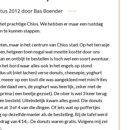
tus 2012
door
Bas Boender
p het prachtige Chios. We hebben er maar een rustdag
in te kunnen stappen.
ten, maar in het centrum van Chios stad. Op het terrasje
en, hetgeen toen nogal wat moeite kostte door ons
n en ontbijt te bestellen is toch wel een soort avontuur.
 het bord waar alles ook in het engels op stond
s uit (niet lachen) verse donuts, cheesepie, yoghurt
 meeer op een tosti die was aangekleed met mini frites
nderdaad vers, de yoghurt was heerlijk, zeker met de
prima ( een beetje gezoet). De ober is wel 3 keer terug
 besteld. Uiteindelijk kwam alles goed. Die donuts
 at 3 of 4 van die dingen. Of iets wat op poffertjes
 op dezelfde manier als de bestelling. Bij de tafel werd
rag van €14,-. De donuts waren gratis. Volgens mij zei
.