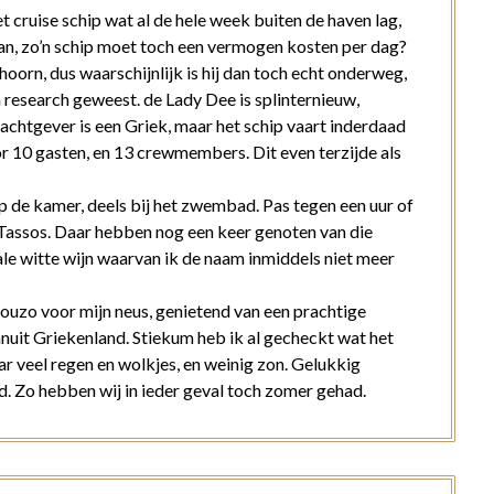
cruise schip wat al de hele week buiten de haven lag,
van, zo’n schip moet toch een vermogen kosten per dag?
orn, dus waarschijnlijk is hij dan toch echt onderweg,
n research geweest. de Lady Dee is splinternieuw,
chtgever is een Griek, maar het schip vaart inderdaad
r 10 gasten, en 13 crewmembers. Dit even terzijde als
p de kamer, deels bij het zwembad. Pas tegen een uur of
, Tassos. Daar hebben nog een keer genoten van die
cale witte wijn waarvan ik de naam inmiddels niet meer
ouzo voor mijn neus, genietend van een prachtige
anuit Griekenland. Stiekum heb ik al gecheckt wat het
r veel regen en wolkjes, en weinig zon. Gelukkig
. Zo hebben wij in ieder geval toch zomer gehad.