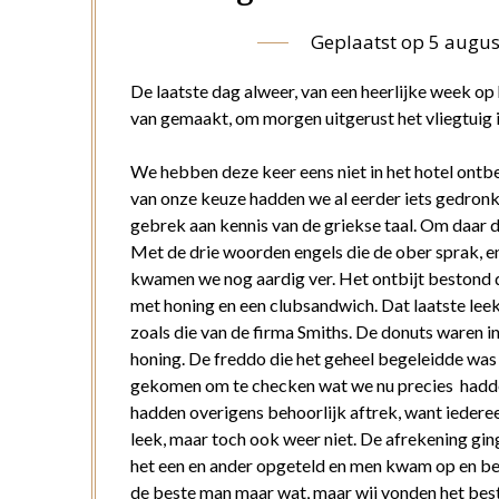
Geplaatst op
5 augus
De laatste dag alweer, van een heerlijke week o
van gemaakt, om morgen uitgerust het vliegtuig 
We hebben deze keer eens niet in het hotel ontbe
van onze keuze hadden we al eerder iets gedronk
gebrek aan kennis van de griekse taal. Om daar da
Met de drie woorden engels die de ober sprak, en
kwamen we nog aardig ver. Het ontbijt bestond du
met honing en een clubsandwich. Dat laatste leek
zoals die van de firma Smiths. De donuts waren i
honing. De freddo die het geheel begeleidde was 
gekomen om te checken wat we nu precies hadden
hadden overigens behoorlijk aftrek, want iedereen
leek, maar toch ook weer niet. De afrekening ging
het een en ander opgeteld en men kwam op en bed
de beste man maar wat, maar wij vonden het best