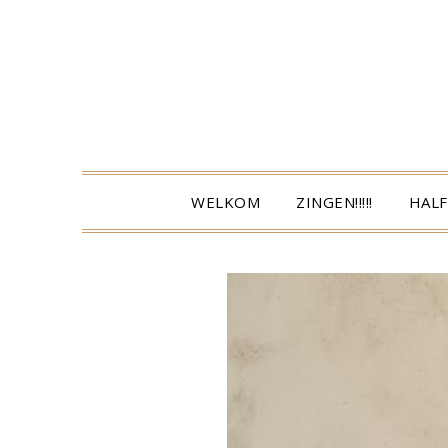
Ga
naar
de
inhoud
WELKOM
ZINGEN!!!!!
HALF