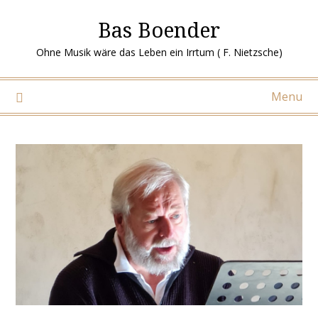
Ga
Bas Boender
naar
de
Ohne Musik wäre das Leben ein Irrtum ( F. Nietzsche)
inhoud
Menu