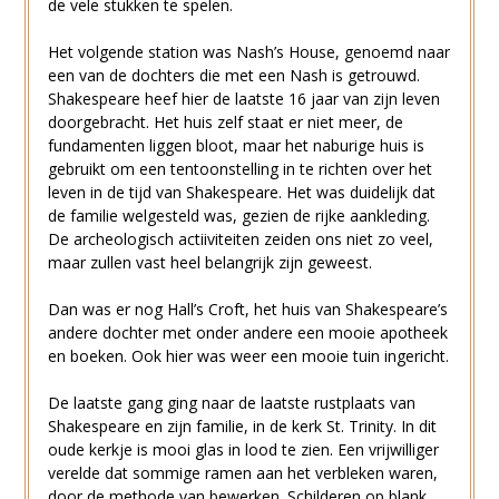
de vele stukken te spelen.
Het volgende station was Nash’s House, genoemd naar
een van de dochters die met een Nash is getrouwd.
Shakespeare heef hier de laatste 16 jaar van zijn leven
doorgebracht. Het huis zelf staat er niet meer, de
fundamenten liggen bloot, maar het naburige huis is
gebruikt om een tentoonstelling in te richten over het
leven in de tijd van Shakespeare. Het was duidelijk dat
de familie welgesteld was, gezien de rijke aankleding.
De archeologisch actiiviteiten zeiden ons niet zo veel,
maar zullen vast heel belangrijk zijn geweest.
Dan was er nog Hall’s Croft, het huis van Shakespeare’s
andere dochter met onder andere een mooie apotheek
en boeken. Ook hier was weer een mooie tuin ingericht.
De laatste gang ging naar de laatste rustplaats van
Shakespeare en zijn familie, in de kerk St. Trinity. In dit
oude kerkje is mooi glas in lood te zien. Een vrijwilliger
verelde dat sommige ramen aan het verbleken waren,
door de methode van bewerken. Schilderen op blank