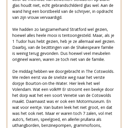
glas houdt niet, echt gebrandschilderd glas wel. Aan de
wand hing een borstbeeld van de schrijver, in opdracht
van zijn vrouw vervaardigd.
We hadden zo langzamerhand Stratford wel gezien,
hoewel alles heele mooi is tentoongesteld. Maar, als je
1 Tudor huis hebt gezien, heb je ze allemaal wel gezien.
Daarbij, van de bezittingen van de Shakespeare familie
is weinig terug gevonden. Dus hoewel veel meubelen
origineel waren, waren ze toch niet van de familie.
De middag hebben we doorgebracht in The Cotswolds.
We reden eerst via de snelste weg naar het verste
dorpje Bourton-on-the-Water. Hier leek het wel
Volendam. Wat een volk!!!!! Er stroomt een beekje door
het dorp wat het een soort Venetië van de Cotswolds
maakt. Daarnaast was er ook een Motormuseum. En
wat voor eentje. Van buiten leek het niet groot, en dat
was het ook niet. Maar er waren toch 7 zalen, vol met
auto’s, fietsen, speelgoed, en allerlei prullaria als
uithangborden, benzinepompen, grammofoons,