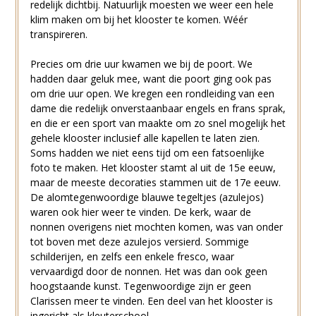
redelijk dichtbij. Natuurlijk moesten we weer een hele
klim maken om bij het klooster te komen. Wéér
transpireren.
Precies om drie uur kwamen we bij de poort. We
hadden daar geluk mee, want die poort ging ook pas
om drie uur open. We kregen een rondleiding van een
dame die redelijk onverstaanbaar engels en frans sprak,
en die er een sport van maakte om zo snel mogelijk het
gehele klooster inclusief alle kapellen te laten zien.
Soms hadden we niet eens tijd om een fatsoenlijke
foto te maken. Het klooster stamt al uit de 15e eeuw,
maar de meeste decoraties stammen uit de 17e eeuw.
De alomtegenwoordige blauwe tegeltjes (azulejos)
waren ook hier weer te vinden. De kerk, waar de
nonnen overigens niet mochten komen, was van onder
tot boven met deze azulejos versierd. Sommige
schilderijen, en zelfs een enkele fresco, waar
vervaardigd door de nonnen. Het was dan ook geen
hoogstaande kunst. Tegenwoordige zijn er geen
Clarissen meer te vinden. Een deel van het klooster is
ingericht als kleuterschool.