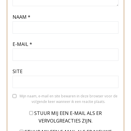
NAAM
*
E-MAIL
*
SITE
Mijn naam, e-mail en site bewaren in deze browser voor de
volgende keer wanneer ik een reactie plaats.
STUUR MIJ EEN E-MAIL ALS ER
VERVOLGREACTIES ZIJN.