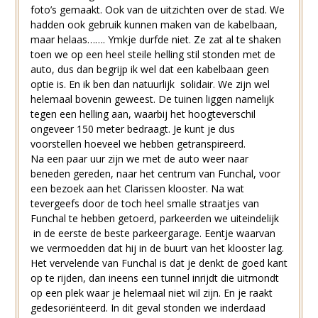
foto’s gemaakt. Ook van de uitzichten over de stad. We
hadden ook gebruik kunnen maken van de kabelbaan,
maar helaas……. Ymkje durfde niet. Ze zat al te shaken
toen we op een heel steile helling stil stonden met de
auto, dus dan begrijp ik wel dat een kabelbaan geen
optie is. En ik ben dan natuurlijk solidair. We zijn wel
helemaal bovenin geweest. De tuinen liggen namelijk
tegen een helling aan, waarbij het hoogteverschil
ongeveer 150 meter bedraagt. Je kunt je dus
voorstellen hoeveel we hebben getranspireerd.
Na een paar uur zijn we met de auto weer naar
beneden gereden, naar het centrum van Funchal, voor
een bezoek aan het Clarissen klooster. Na wat
tevergeefs door de toch heel smalle straatjes van
Funchal te hebben getoerd, parkeerden we uiteindelijk
in de eerste de beste parkeergarage. Eentje waarvan
we vermoedden dat hij in de buurt van het klooster lag.
Het vervelende van Funchal is dat je denkt de goed kant
op te rijden, dan ineens een tunnel inrijdt die uitmondt
op een plek waar je helemaal niet wil zijn. En je raakt
gedesoriënteerd. In dit geval stonden we inderdaad