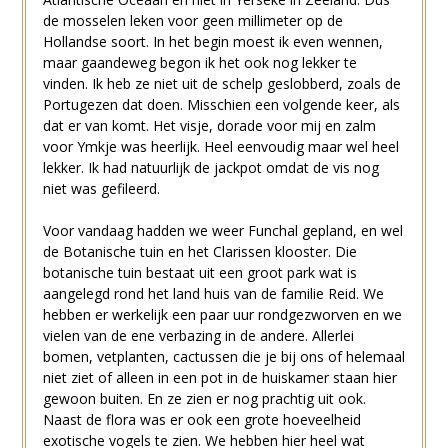
de mosselen leken voor geen millimeter op de
Hollandse soort. In het begin moest ik even wennen,
maar gaandeweg begon ik het ook nog lekker te
vinden. Ik heb ze niet uit de schelp geslobberd, zoals de
Portugezen dat doen. Misschien een volgende keer, als
dat er van komt. Het visje, dorade voor mij en zalm
voor Ymkje was heerlijk. Heel eenvoudig maar wel heel
lekker. Ik had natuurlijk de jackpot omdat de vis nog
niet was gefileerd.
Voor vandaag hadden we weer Funchal gepland, en wel
de Botanische tuin en het Clarissen klooster. Die
botanische tuin bestaat uit een groot park wat is
aangelegd rond het land huis van de familie Reid. We
hebben er werkelijk een paar uur rondgezworven en we
vielen van de ene verbazing in de andere. Allerlei
bomen, vetplanten, cactussen die je bij ons of helemaal
niet ziet of alleen in een pot in de huiskamer staan hier
gewoon buiten. En ze zien er nog prachtig uit ook.
Naast de flora was er ook een grote hoeveelheid
exotische vogels te zien. We hebben hier heel wat