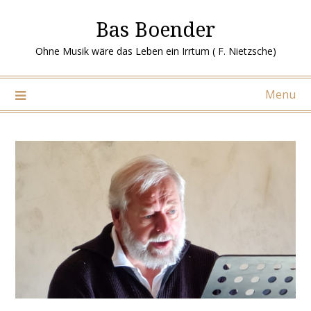
Ga
Bas Boender
naar
de
Ohne Musik wäre das Leben ein Irrtum ( F. Nietzsche)
inhoud
Menu