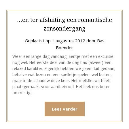
Boender
…en ter afsluiting een romantische
zonsondergang
schrijft
Geplaatst op
1 augustus 2012
door
Bas
het
Boender
Weer een lange dag vandaag. Eentje met een excursie
van
nog wel. Het eerste deel van de dag had (alweer) een
relaxed karakter. Eigenlijk hebben we geen fluit gedaan,
zich
behalve wat lezen en een spelletje spelen. wel buiten,
maar in de schaduw deze keer. Het melkfleswit heeft
plaatsgemaakt voor aardbeirood. Het leek dus beter
af….
om rustig…
Lees verder