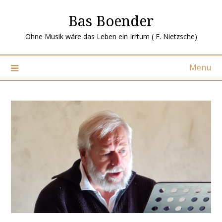
Ga
Bas Boender
naar
de
Ohne Musik wäre das Leben ein Irrtum ( F. Nietzsche)
inhoud
Menu